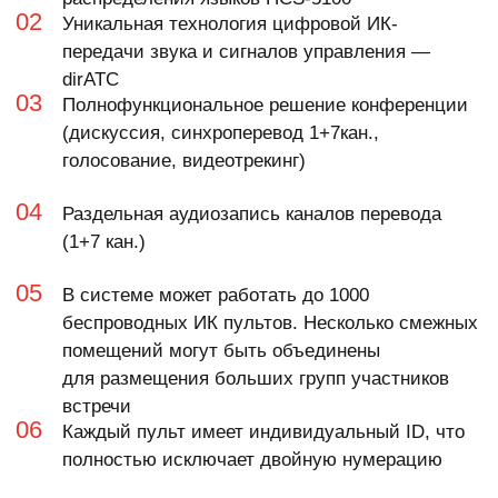
Крупнейший в Юго-Восточной Азии
производитель оборудования
для конгресс- и конференц-систем
Конференц-системы фирмы TAIDEN установлены
в правительственных и муниципальных
учреждениях многих стран и становятся все более
популярными во всем мире.
Оборудование уже стоит в зале Генеральной
Ассамблеи ООН, штаб-квартире Всемирного Банка
в Вашингтоне и др. В России конференц-системой
TAIDEN оснащены следующие учреждения:
Екатеринбургская городская Дума, мэрия города
Ростов-на-Дону, городская Дума Нижнего
Новгорода, НИТУ «МИСиС» (Москва),
администрация Нижнего Тагила и др.