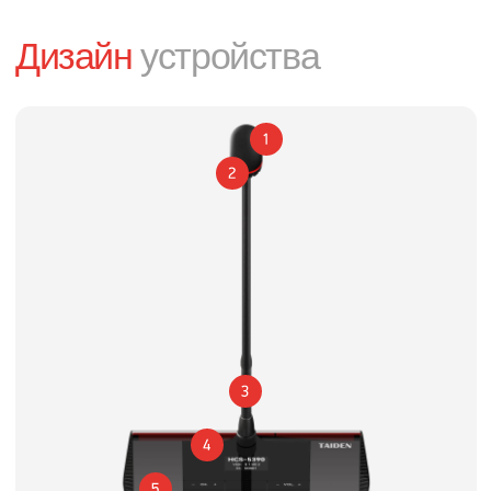
Технические
особенности
01
Пульт HCS-5390 предназначен
для цифровой ИК конференц-системы HCS-
5300, а также совместим системой
распределения языков HCS-5100
02
Уникальная технология цифровой ИК-
передачи звука и сигналов управления —
dirATC
03
Полнофункциональное решение конференции
(дискуссия, синхроперевод 1+7кан.,
голосование, видеотрекинг)