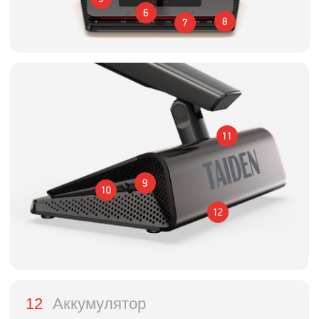
04
Раздельная аудиозапись каналов перевода
(1+7 кан.)
05
В системе может работать до 1000
беспроводных ИК пультов. Несколько смежных
помещений могут быть объединены
для размещения больших групп участников
встречи
06
Каждый пульт имеет индивидуальный ID, что
полностью исключает двойную нумерацию
07
Пульт председателя имеет кнопку приоритета
для включения/выключения активных
микрофонов
08
Зарядка через зарядную док-станцию, адаптер
питания или зарядное устройство
для аккумуляторов
09
Полнофункциональное ПО для управления
системой
10
Встроенный Веб-интерфейс управления