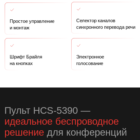
идеальное беспроводное
решение
для конференций
Инновационный и
минималистичный дизайн
Прочный корпус из алюминия и
стекла
Впечатляющее качество
звука
Уникальная технология цифровой
ИК-передачи звука и сигналов
управления – dirATC
Интуитивное и простое
управление
Понятный и плавный интерфейс
управления, легкая установка