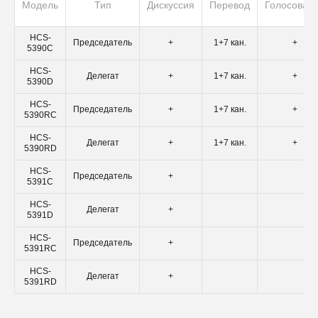
Модель
Тип
Дискуссия
Перевод
Голосован
Сообщение
HCS-
Председатель
+
1+7 кан.
+
5390C
Я даю согласие на
обработку персональных данных
HCS-
Делегат
+
1+7 кан.
+
5390D
Получить консультацию
HCS-
Председатель
+
1+7 кан.
+
5390RC
HCS-
Делегат
+
1+7 кан.
+
5390RD
HCS-
Эксклюзивный дистрибьютер компании TAIDEN в России
Председатель
+
5391C
8 800 3333
HCS-
Делегат
+
005
5391D
info@escortpro.ru
HCS-
Председатель
+
115280, г. Москва, ул. Автозаводская, 23А, к.2,
5391RC
оф. 913
HCS-
Делегат
+
escortpro.ru
5391RD
taiden.pro