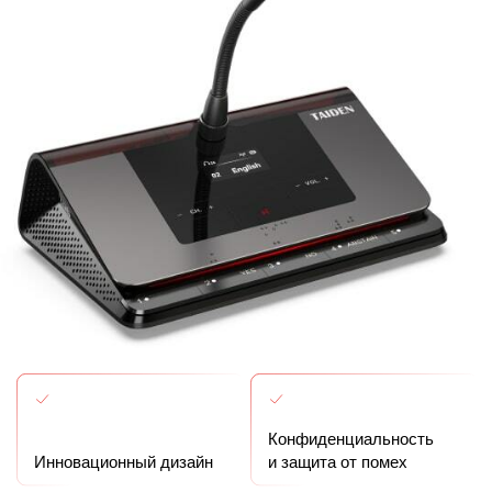
Конфиденциальность
Инновационный дизайн
и защита от помех
Селектор каналов
Простое управление
синхронного перевода речи
и монтаж
Шрифт Брайля
Электронное
на кнопках
голосование
Пульт HCS-5390 —